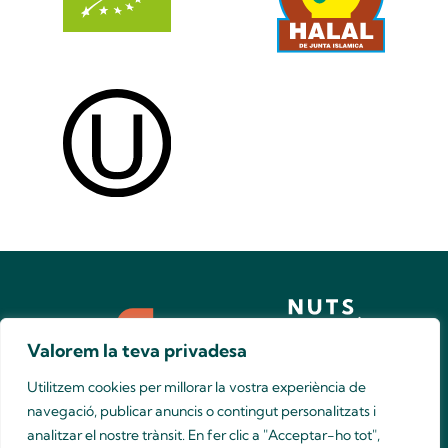
Valorem la teva privadesa
总公司
Utilitzem cookies per millorar la vostra experiència de
c/ Joan Oliver 16-24, 43206 Reus - Spain
(+34) 977 33 00 55
navegació, publicar anuncis o contingut personalitzats i
nuts@unio-nuts.coop
您想进一步了解我们吗？
analitzar el nostre trànsit. En fer clic a "Acceptar-ho tot",
联系我们的销售团队！