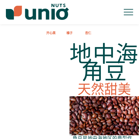
人员
产品
产业
零售
起源
可持续性
品质
开心果
榛子
杏仁
联络方式
地中海
角豆
天然甜美
角豆是地中海地区的典型作