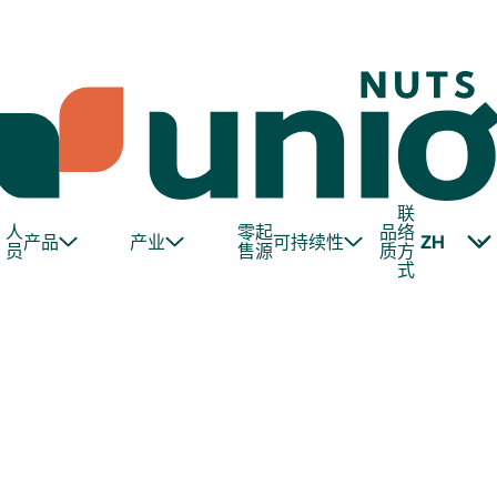
联
人
零
起
品
络
产品
产业
可持续性
员
售
源
质
方
式