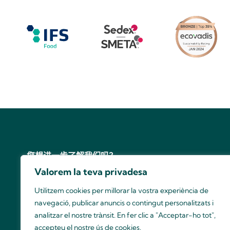
您想进一步了解我们吗？
联系我们的销售团队！
Valorem la teva privadesa
你好
Utilitzem cookies per millorar la vostra experiència de
navegació, publicar anuncis o contingut personalitzats i
Unió Nuts SCCL
-
版权所有
-
analitzar el nostre trànsit. En fer clic a "Acceptar-ho tot",
accepteu el nostre ús de cookies.