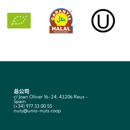
总公司
c/ Joan Oliver 16-24, 43206 Reus -
Spain
(+34) 977 33 00 55
nuts@unio-nuts.coop