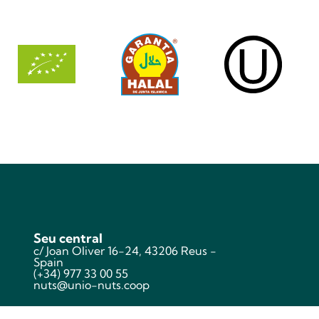
Seu central
c/ Joan Oliver 16-24, 43206 Reus -
Spain
(+34) 977 33 00 55
nuts@unio-nuts.coop