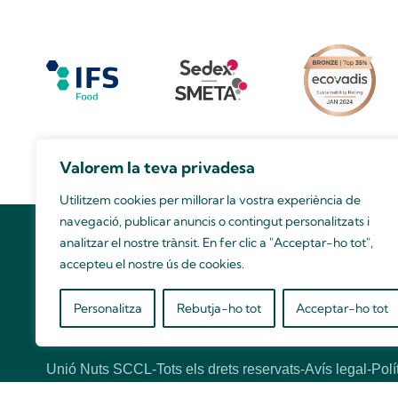
Valorem la teva privadesa
Utilitzem cookies per millorar la vostra experiència de
navegació, publicar anuncis o contingut personalitzats i
analitzar el nostre trànsit. En fer clic a "Acceptar-ho tot",
accepteu el nostre ús de cookies.
Vols conèixer-nos millor?
Personalitza
Rebutja-ho tot
Acceptar-ho tot
Contacta amb el nostre equip de vendes!
Hola
Unió Nuts SCCL
-
Tots els drets reservats
-
Avís legal
Polí