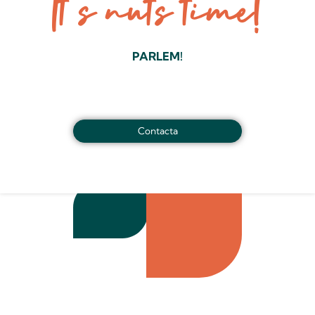
It’s nuts time!
PARLEM!
Contacta