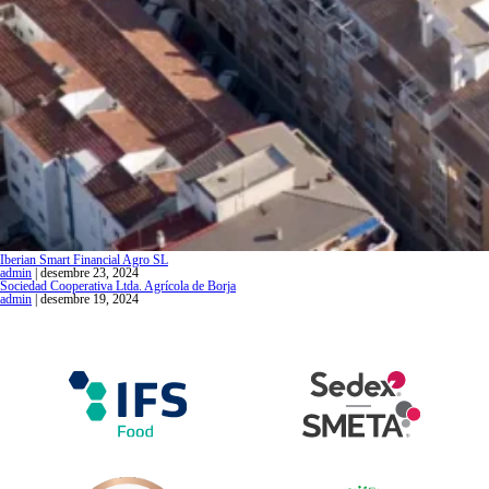
Iberian Smart Financial Agro SL
admin
|
desembre 23, 2024
Sociedad Cooperativa Ltda. Agrícola de Borja
admin
|
desembre 19, 2024