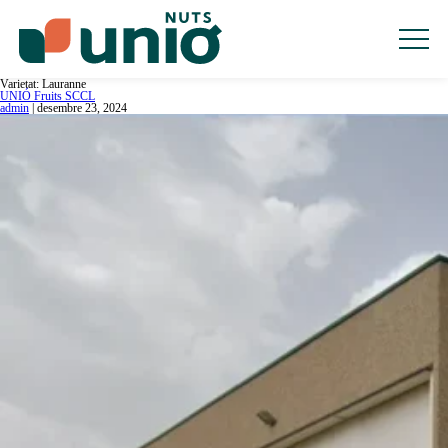
HOME
PRODUCTES
INDÚSTRIA
RETAIL
ORIGEN
SOSTENIBILITAT
Varietat:
Lauranne
UNIÓ Fruits SCCL
QUALITAT
admin
|
desembre 23, 2024
CONTACTE