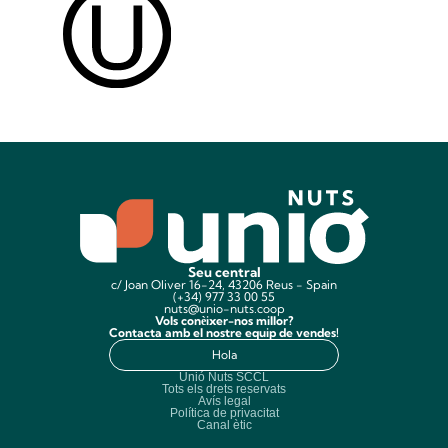
Seu central
c/ Joan Oliver 16-24, 43206 Reus - Spain
(+34) 977 33 00 55
nuts@unio-nuts.coop
Vols conèixer-nos millor?
Contacta amb el nostre equip de vendes!
Hola
Unió Nuts SCCL
Tots els drets reservats
Avís legal
Política de privacitat
Canal ètic