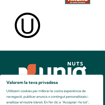
Seu central
Valorem la teva privadesa
c/ Joan Oliver 16-24, 43206 Reus - Spain
(+34) 977 33 00 55
nuts@unio-nuts.coop
Utilitzem cookies per millorar la vostra experiència de
Vols conèixer-nos millor?
Contacta amb el nostre equip de vendes!
navegació, publicar anuncis o contingut personalitzats i
Hola
analitzar el nostre trànsit. En fer clic a "Acceptar-ho tot",