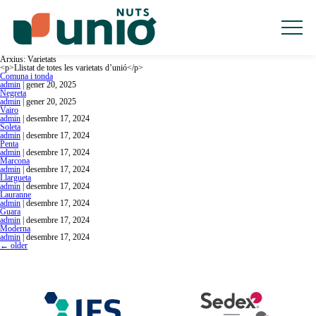
HOME
PRODUCTES
INDÚSTRIA
RETAIL
ORIGEN
SOSTENIBILITAT
Arxius:
Varietats
<p>Llistat de totes les varietats d’unió</p>
QUALITAT
Comuna i tonda
CONTACTE
admin
|
gener 20, 2025
Negreta
admin
|
gener 20, 2025
Vairo
admin
|
desembre 17, 2024
Soleta
admin
|
desembre 17, 2024
Penta
admin
|
desembre 17, 2024
Marcona
admin
|
desembre 17, 2024
Llargueta
admin
|
desembre 17, 2024
Lauranne
admin
|
desembre 17, 2024
Guara
admin
|
desembre 17, 2024
Moderna
admin
|
desembre 17, 2024
←
older