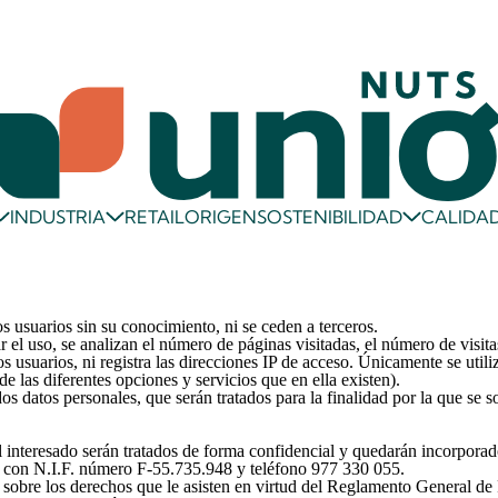
RETAIL
ORIGEN
CALIDA
INDUSTRIA
SOSTENIBILIDAD
os usuarios sin su conocimiento, ni se ceden a terceros.
ar el uso, se analizan el número de páginas visitadas, el número de visita
s usuarios, ni registra las direcciones IP de acceso. Únicamente se util
de las diferentes opciones y servicios que en ella existen).
os datos personales, que serán tratados para la finalidad por la que se so
l interesado serán tratados de forma confidencial y quedarán incorporad
 con N.I.F. número F-55.735.948 y teléfono 977 330 055.
n sobre los derechos que le asisten en virtud del Reglamento General de 