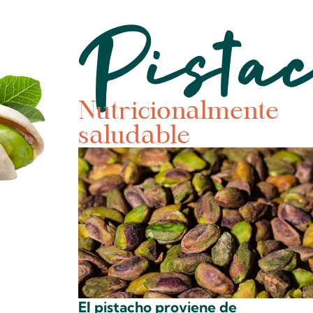
Pistac
Nutricionalmente
saludable
El pistacho proviene de