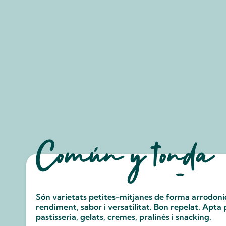
Común y tonda
Són varietats petites-mitjanes de forma arrodon
rendiment, sabor i versatilitat. Bon repelat. Apta
pastisseria, gelats, cremes, pralinés i snacking.