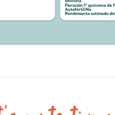
deliciosa.
Floración:
1ª quincena de 
Autofértil:
No
Rendimiento estimado del 