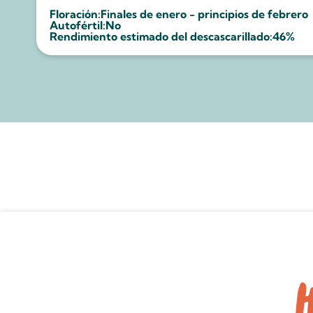
Floración:
Finales de enero - principios de febrero
Autofértil:
No
Rendimiento estimado del descascarillado:
46%