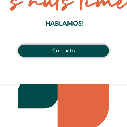
It’s nuts time
¡HABLAMOS!
Contacto